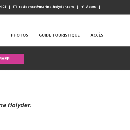
4 04
|
residence@marina-holyder.com
|
Acces
|
E
PHOTOS
GUIDE TOURISTIQUE
ACCÈS
na Holyder.