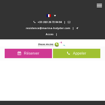
+33 (0)3 26 72 84 04
|
residence@marina-holyder.com
|
Acces
|
Réserver
Appeler