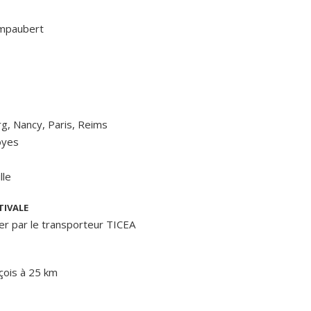
mpaubert
g, Nancy, Paris, Reims
oyes
lle
TIVALE
Der
par le transporteur TICEA
nçois à 25 km