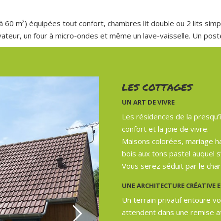
60 m²) équipées tout confort, chambres lit double ou 2 lits simple
vateur, un four à micro-ondes et même un lave-vaisselle. Un poste
LES COTTAGES
UN ART DE VIVRE
Les résidences de la presqu’
confort et la joie de vivre.
Maisons colorées, mariage ha
bois aux tons pastel auquel s’
Vous serez séduit par le char
UNE ARCHITECTURE CRÉATIVE E
Un terrain privatif entoure v
attendent dans une remise att