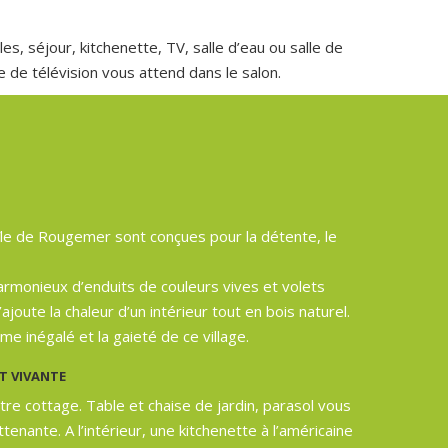
s, séjour, kitchenette, TV, salle d’eau ou salle de
 de télévision vous attend dans le salon.
île de Rougemer sont conçues pour la détente, le
rmonieux d’enduits de couleurs vives et volets
ajoute la chaleur d’un intérieur tout en bois naturel.
me inégalé et la gaieté de ce village.
T VIVANTE
otre cottage. Table et chaise de jardin, parasol vous
enante. A l’intérieur, une kitchenette à l’américaine