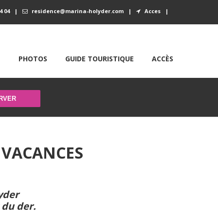
4 04
|
residence@marina-holyder.com
|
Acces
|
E
PHOTOS
GUIDE TOURISTIQUE
ACCÈS
 VACANCES
yder
 du der
.