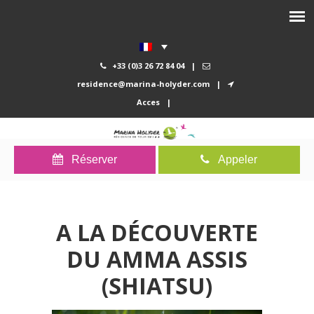
+33 (0)3 26 72 84 04
|
residence@marina-holyder.com
|
Acces
|
Réserver
Appeler
A LA DÉCOUVERTE
DU AMMA ASSIS
(SHIATSU)